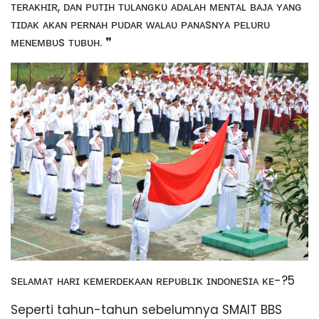
ᴛᴇʀᴀᴋʜɪʀ, ᴅᴀɴ ᴘᴜᴛɪʜ ᴛᴜʟᴀɴɢᴋᴜ ᴀᴅᴀʟᴀʜ ᴍᴇɴᴛᴀʟ ʙᴀᴊᴀ ʏᴀɴɢ
ᴛɪᴅᴀᴋ ᴀᴋᴀɴ ᴘᴇʀɴᴀʜ ᴘᴜᴅᴀʀ ᴡᴀʟᴀᴜ ᴘᴀɴᴀsɴʏᴀ ᴘᴇʟᴜʀᴜ
ᴍᴇɴᴇᴍʙᴜs ᴛᴜʙᴜʜ. ❞
sᴇʟᴀᴍᴀᴛ ʜᴀʀɪ ᴋᴇᴍᴇʀᴅᴇᴋᴀᴀɴ ʀᴇᴘᴜʙʟɪᴋ ɪɴᴅᴏɴᴇsɪᴀ ᴋᴇ-?5
Seperti tahun-tahun sebelumnya SMAIT BBS