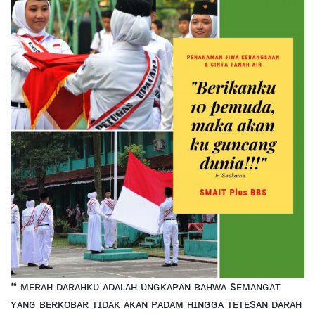
❝ ᴍᴇʀᴀʜ ᴅᴀʀᴀʜᴋᴜ ᴀᴅᴀʟᴀʜ ᴜɴɢᴋᴀᴘᴀɴ ʙᴀʜᴡᴀ sᴇᴍᴀɴɢᴀᴛ
ʏᴀɴɢ ʙᴇʀᴋᴏʙᴀʀ ᴛɪᴅᴀᴋ ᴀᴋᴀɴ ᴘᴀᴅᴀᴍ ʜɪɴɢɢᴀ ᴛᴇᴛᴇsᴀɴ ᴅᴀʀᴀʜ