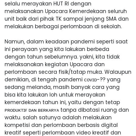
selalu merayakan HUT RI dengan
melaksanakan Upacara Kemerdekaan seluruh
unit baik dari pihak TK sampai jenjang SMA dan
melakukan berbagai perlombaan di sekolah.
Namun, dalam keadaan pandemi seperti saat
ini perayaan yang kita lakukan berbeda
dengan tahun sebelumnya. yakni, kita tidak
melaksanakan kegiatan Upacara dan
perlombaan secara fisik/tatap muka. Walaupun
demikian, di tengah pandemi ᴄᴏᴠɪᴅ-?? yang
sedang melanda, masih banyak cara yang
bisa kita lakukan loh untuk merayakan
kemerdekaan tahun ini, yaitu dengan tetap
ᴘʀᴏᴅᴜᴋᴛɪғ ᴅᴀɴ ʙᴇʀᴋᴀʀʏᴀ tanpa dibatasi ruang dan
waktu. salah satunya adalah melakukan
kompetisi dan perlombaan berbasis digital
kreatif seperti perlombaan video kreatif dan