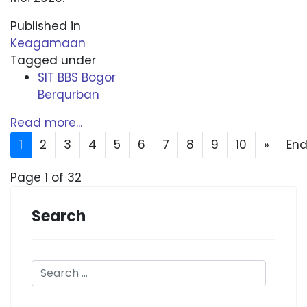
Published in
Keagamaan
Tagged under
SIT BBS Bogor
Berqurban
Read more...
1
2
3
4
5
6
7
8
9
10
»
En
Page 1 of 32
Search