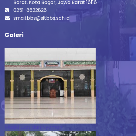
Barat, Kota Bogor, Jawa Barat 16116
0251-8622826
smaitbbs@sitbbs.sch.id
Galeri
Masjid Luas dan Nyaman