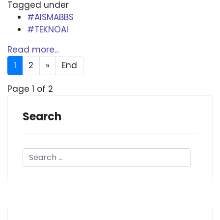
Tagged under
#AISMABBS
#TEKNOAI
Read more...
1
2
»
End
Page 1 of 2
Search