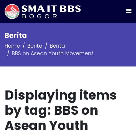
Berita
Home
Berita
Berita
BBS on Asean Youth Movement
Displaying items
by tag: BBS on
Asean Youth