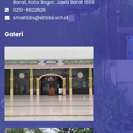
Barat, Kota Bogor, Jawa Barat 16116
0251-8622826
smaitbbs@sitbbs.sch.id
Galeri
Masjid Luas dan Nyaman