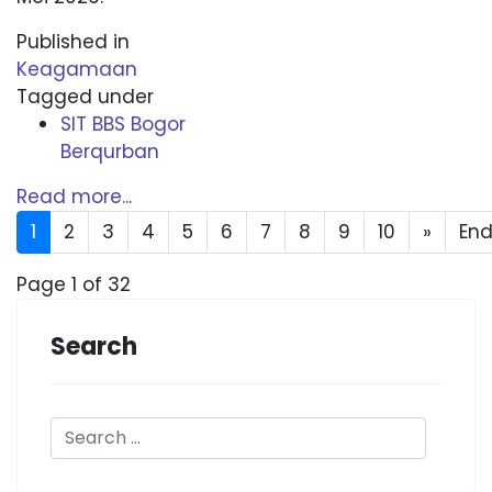
Published in
Keagamaan
Tagged under
SIT BBS Bogor
Berqurban
Read more...
1
2
3
4
5
6
7
8
9
10
»
En
Page 1 of 32
Search