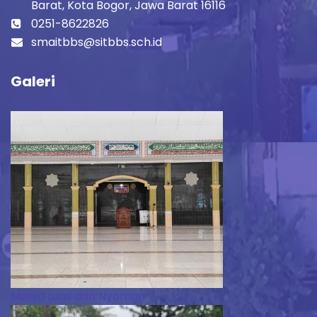
Barat, Kota Bogor, Jawa Barat 16116
0251-8622826
smaitbbs@sitbbs.sch.id
Galeri
Masjid Luas dan Nyaman