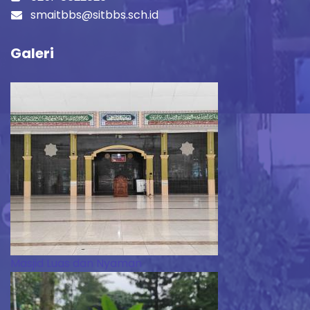
smaitbbs@sitbbs.sch.id
Galeri
Masjid Luas dan Nyaman