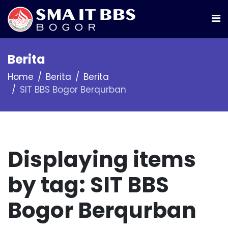
Berita
Home
Berita
Berita
SIT BBS Bogor Berqurban
Displaying items
by tag: SIT BBS
Bogor Berqurban