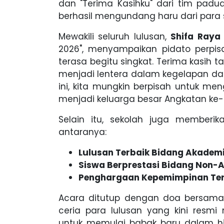
dan "Terima Kasihku" dari tim pad
berhasil mengundang haru dari para 
Mewakili seluruh lulusan,
Shifa Raya 
2026", menyampaikan pidato perpis
terasa begitu singkat. Terima kasih 
menjadi lentera dalam kegelapan da
ini, kita mungkin berpisah untuk m
menjadi keluarga besar Angkatan ke-2
Selain itu, sekolah juga memberik
antaranya:
Lulusan Terbaik Bidang Akadem
Siswa Berprestasi Bidang Non-
Penghargaan Kepemimpinan Ter
Acara ditutup dengan doa bersama
ceria para lulusan yang kini res
untuk memulai babak baru dalam hi