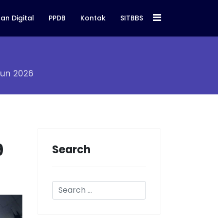
an Digital
PPDB
Kontak
SITBBS
hun 2026
9
Search