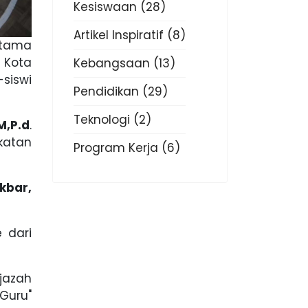
Kesiswaan
(28)
Artikel Inspiratif
(8)
Utama
 Kota
Kebangsaan
(13)
siswi
Pendidikan
(29)
Teknologi
(2)
M,P.d
.
katan
Program Kerja
(6)
Akbar,
 dari
jazah
 Guru"