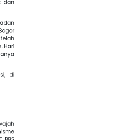
t dan
ladan
Bogor
 telah
 Hari
manya
i, di
wajah
misme
T BBS