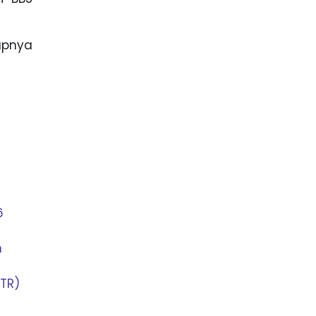
apnya
6
n
TR)