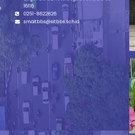
16116
h
0251-8622826
smaitbbs@sitbbs.sch.id
Ma