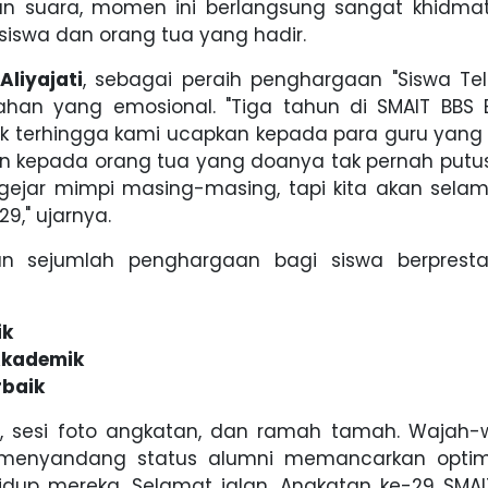
uan suara, momen ini berlangsung sangat khidma
siswa dan orang tua yang hadir.
Aliyajati
, sebagai peraih penghargaan "Siswa Te
ahan yang emosional. "Tiga tahun di SMAIT BBS 
tak terhingga kami ucapkan kepada para guru yang
n kepada orang tua yang doanya tak pernah putus.
engejar mimpi masing-masing, tapi kita akan sela
9," ujarnya.
an sejumlah penghargaan bagi siswa berprestas
ik
Akademik
baik
, sesi foto angkatan, dan ramah tamah. Wajah-
mi menyandang status alumni memancarkan opti
dup mereka. Selamat jalan, Angkatan ke-29 SMAI