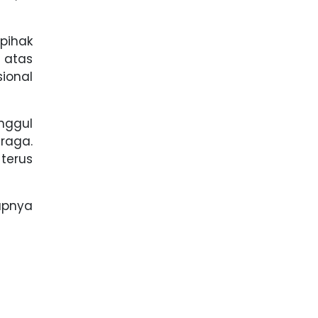
 pihak
i atas
ional
nggul
raga.
terus
apnya