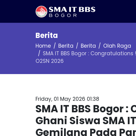
Berita
Home
Berita
Berita
Olah Raga
SMA IT BBS Bogor : Congratulations
O2SN 2026
Friday, 01 May 2026 01:38
SMA IT BBS Bogor : 
Ghani Siswa SMA IT
Gemilang Pada Pan