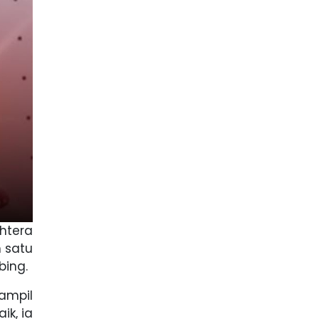
htera
h satu
bing.
ampil
ik, ia