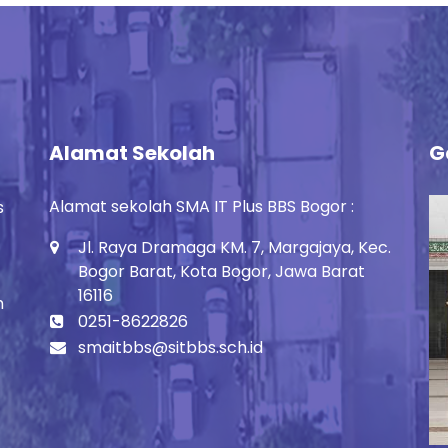
Alamat Sekolah
G
Alamat sekolah SMA IT Plus BBS Bogor :
s
Jl. Raya Dramaga KM. 7, Margajaya, Kec.
Bogor Barat, Kota Bogor, Jawa Barat
16116
h
0251-8622826
smaitbbs@sitbbs.sch.id