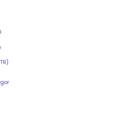
6
n
TR)
ogor