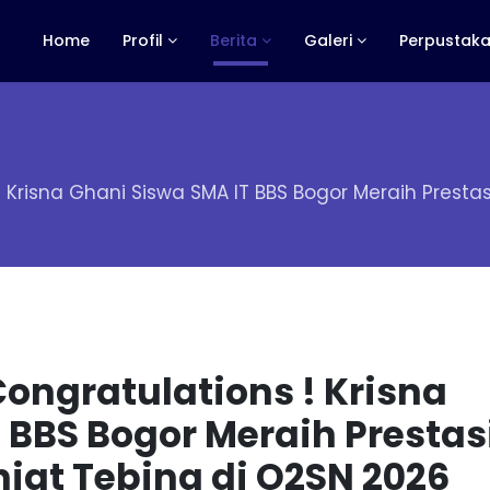
Home
Profil
Berita
Galeri
Perpustaka
 ! Krisna Ghani Siswa SMA IT BBS Bogor Meraih Prest
Congratulations ! Krisna
 BBS Bogor Meraih Prestas
jat Tebing di O2SN 2026