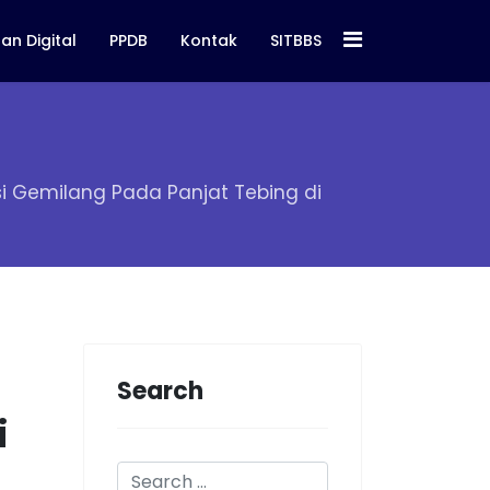
an Digital
PPDB
Kontak
SITBBS
asi Gemilang Pada Panjat Tebing di
Search
i