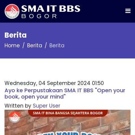
Berita
Home
Berita
Berita
Wednesday, 04 September 2024 01:50
Ayo ke Perpustakaan SMA IT BBS "Open your
book, open your mind"
Written by
Super User