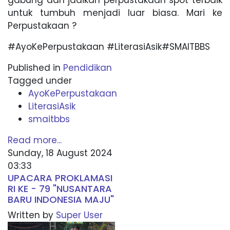
gabung dan jadikan perpustakaan spot terbaik
untuk tumbuh menjadi luar biasa. Mari ke
Perpustakaan ?
#AyoKePerpustakaan #LiterasiAsik#SMAITBBS
Published in
Pendidikan
Tagged under
AyoKePerpustakaan
LiterasiAsik
smaitbbs
Read more...
Sunday, 18 August 2024
03:33
UPACARA PROKLAMASI
RI KE - 79 "NUSANTARA
BARU INDONESIA MAJU"
Written by
Super User