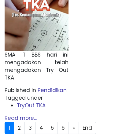
SMA IT BBS hari ini
mengadakan telah
mengadakan Try Out
TKA
Published in
Pendidikan
Tagged under
TryOut TKA
Read more...
1
2
3
4
5
6
»
End