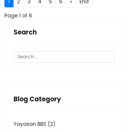
1
2
3
4
5
6
»
End
Page 1 of 6
Search
Blog Category
Yayasan BBS
(2)