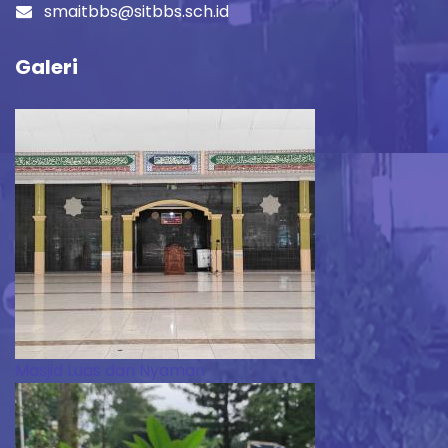
smaitbbs@sitbbs.sch.id
Galeri
Masjid Luas dan Nyaman