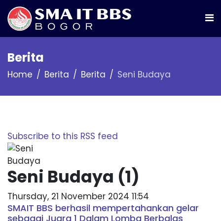
Berita
Home
Berita
Berita
Seni Budaya
Subscribe to this RSS feed
Seni Budaya (1)
Thursday, 21 November 2024 11:54
SMAIT BBS berhasil mempertahankan gelar
sebagai Juara 1 Dalam Lomba Berbalas