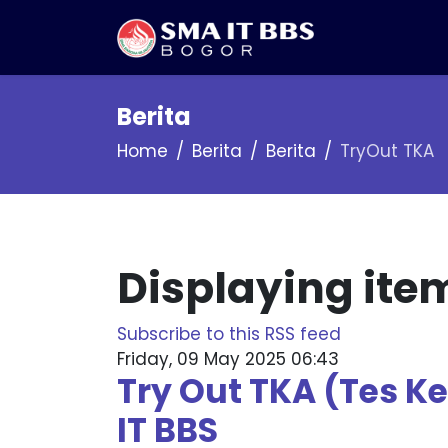
Berita
Home
Berita
Berita
TryOut TKA
Displaying ite
Subscribe to this RSS feed
Friday, 09 May 2025 06:43
Try Out TKA (Tes
IT BBS