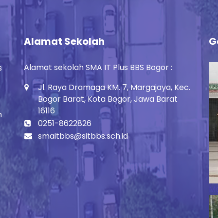
Alamat Sekolah
G
Alamat sekolah SMA IT Plus BBS Bogor :
s
Jl. Raya Dramaga KM. 7, Margajaya, Kec.
Bogor Barat, Kota Bogor, Jawa Barat
16116
h
0251-8622826
smaitbbs@sitbbs.sch.id
Ma