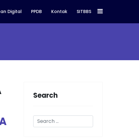
an Digital
PPDB
Kontak
SITBBS
A
Search
MA