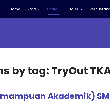
Home
Profil
Berita
Galeri
Perpustaka
ms by tag: TryOut TK
 Kemampuan Akademik) S