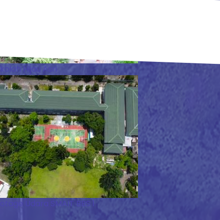
kolah Hijau Asri
otage Udara SMAIT BBS 1