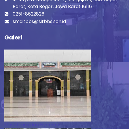
Barat, Kota Bogor, Jawa Barat 16116
0251-8622826
smaitbbs@sitbbs.sch.id
Galeri
Masjid Luas dan Nyaman