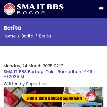
Berita
Home
Berita
Berita
Monday, 24 March 2025 02:17
SMA IT BBS Berbagi Takjil Ramadhan 1446
H/2025 M
Written by
Super User