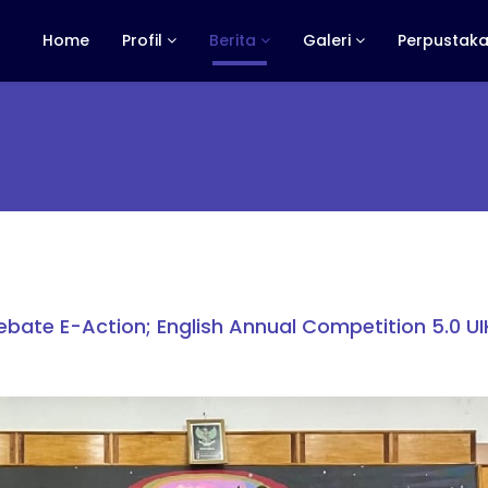
Home
Profil
Berita
Galeri
Perpustaka
ebate E-Action; English Annual Competition 5.0 U