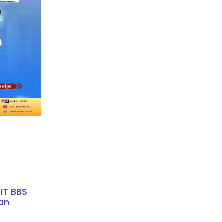
IT BBS
’an