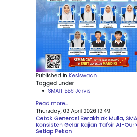
Published in
Kesiswaan
Tagged under
SMAIT BBS Jarvis
Read more...
Thursday, 02 April 2026 12:49
Cetak Generasi Berakhlak Mulia, SMA
Konsisten Gelar Kajian Tafsir Al-Qur
Setiap Pekan