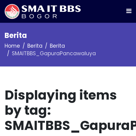
Berita
Home
Berita
Berita
SMAITBBS_GapuraPancawaluya
Displaying items
by tag:
SMAITBBS_Gapura