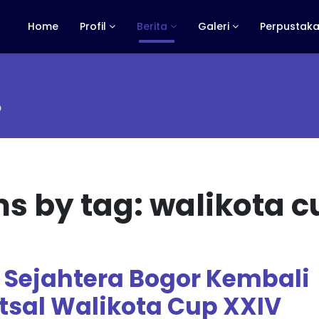
Home
Profil
Berita
Galeri
Perpustaka
p
ms by tag: walikota c
 Sejahtera Bogor Kembali
tsal Walikota Cup XXIV