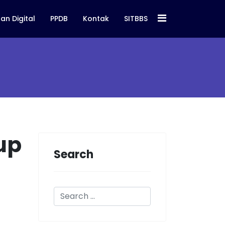
an Digital
PPDB
Kontak
SITBBS
up
Search