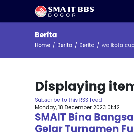
Berita
Home
Berita
Berita
walikota cu
Displaying ite
Subscribe to this RSS feed
Monday, 18 December 2023 01:42
SMAIT Bina Bangsa
Gelar Turnamen Fu