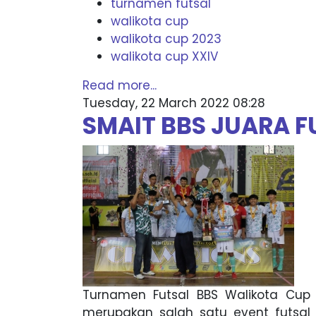
turnamen futsal
walikota cup
walikota cup 2023
walikota cup XXIV
Read more...
Tuesday, 22 March 2022 08:28
SMAIT BBS JUARA F
Turnamen Futsal BBS Walikota Cup 
merupakan salah satu event futsal 