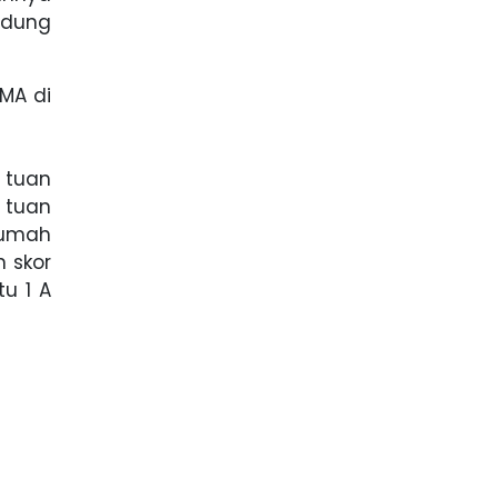
edung
MA di
 tuan
 tuan
rumah
 skor
u 1 A