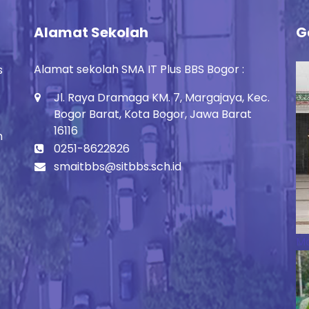
Alamat Sekolah
G
Alamat sekolah SMA IT Plus BBS Bogor :
s
Jl. Raya Dramaga KM. 7, Margajaya, Kec.
Bogor Barat, Kota Bogor, Jawa Barat
16116
h
0251-8622826
smaitbbs@sitbbs.sch.id
Ma