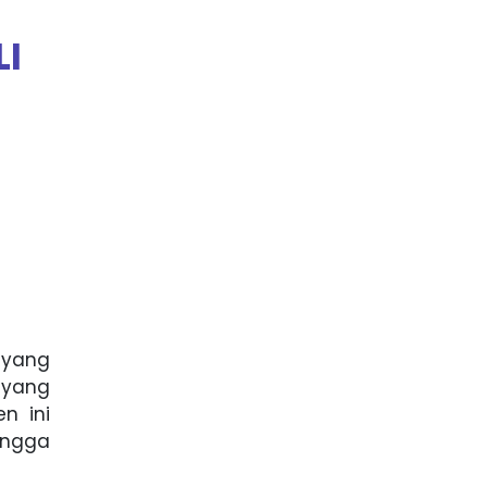
LI
 yang
 yang
n ini
hingga