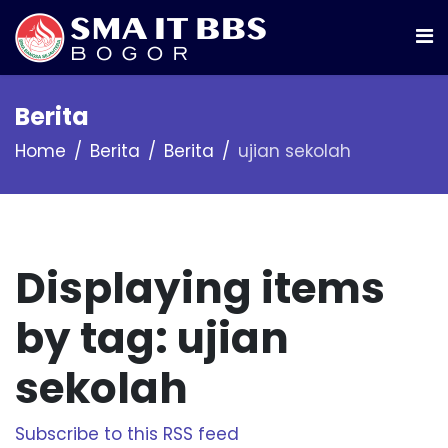
Berita
Home
Berita
Berita
ujian sekolah
Displaying items
by tag: ujian
sekolah
Subscribe to this RSS feed