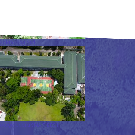
kolah Hijau Asri
otage Udara SMAIT BBS 1