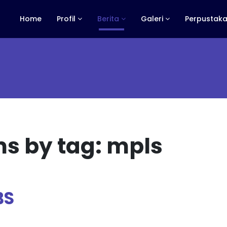
Home
Profil
Berita
Galeri
Perpustaka
ms by tag: mpls
BS