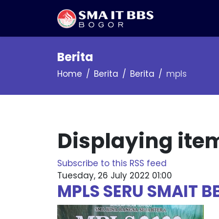
Berita
Home
Berita
Berita
mpls
Displaying ite
Subscribe to this RSS feed
Tuesday, 26 July 2022 01:00
MPLS SERU SMAIT B