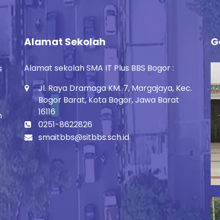
Alamat Sekolah
G
Alamat sekolah SMA IT Plus BBS Bogor :
s
Jl. Raya Dramaga KM. 7, Margajaya, Kec.
Bogor Barat, Kota Bogor, Jawa Barat
16116
h
0251-8622826
smaitbbs@sitbbs.sch.id
Ma