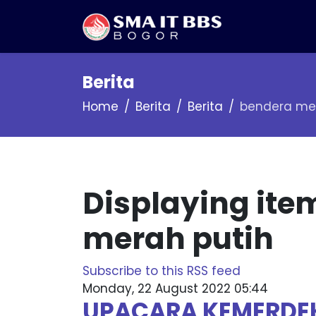
Berita
Home
Berita
Berita
bendera mer
Displaying ite
merah putih
Subscribe to this RSS feed
Monday, 22 August 2022 05:44
UPACARA KEMERDEKA