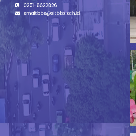
0251-8622826
smaitbbs@sitbbs.sch.id
Ma
Li