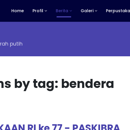
Home
Profil
Berita
Galeri
Perpustaka
ah putih
ms by tag: bendera
AN RI ke 77 - PASKIBRA