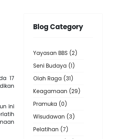
Blog Category
Yayasan BBS
(2)
Seni Budaya
(1)
da 17
Olah Raga
(31)
idikan
Keagamaan
(29)
Pramuka
(0)
n ini
latih
Wisudawan
(3)
anaan
Pelatihan
(7)