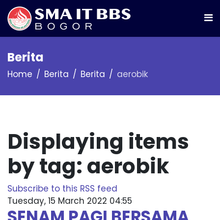
Berita
Home
Berita
Berita
aerobik
Displaying items
by tag: aerobik
Subscribe to this RSS feed
Tuesday, 15 March 2022 04:55
SENAM PAGI BERSAMA