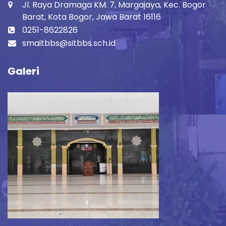
Jl. Raya Dramaga KM. 7, Margajaya, Kec. Bogor
Barat, Kota Bogor, Jawa Barat 16116
0251-8622826
smaitbbs@sitbbs.sch.id
Galeri
Masjid Luas dan Nyaman