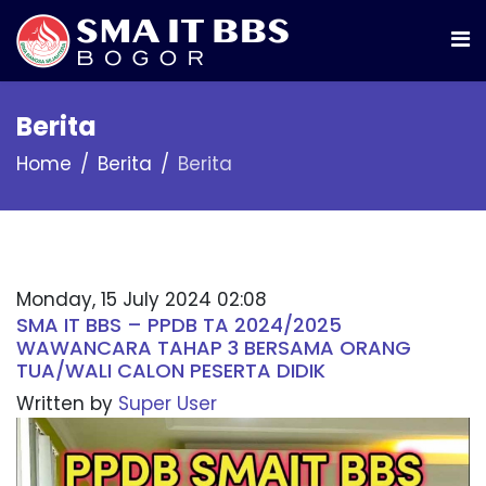
Berita
Home
Berita
Berita
Monday, 15 July 2024 02:08
SMA IT BBS – PPDB TA 2024/2025
WAWANCARA TAHAP 3 BERSAMA ORANG
TUA/WALI CALON PESERTA DIDIK
Written by
Super User