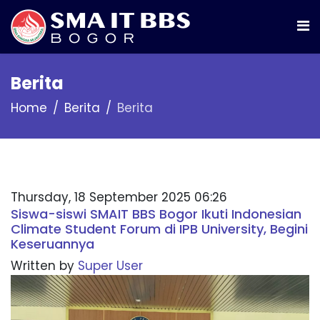
Berita
Home
Berita
Berita
Thursday, 18 September 2025 06:26
Siswa-siswi SMAIT BBS Bogor Ikuti Indonesian
Climate Student Forum di IPB University, Begini
Keseruannya
Written by
Super User